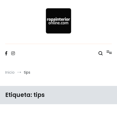
Ir
al
contenido
Blog Ropa interior Online
Inicio
tips
Etiqueta:
tips