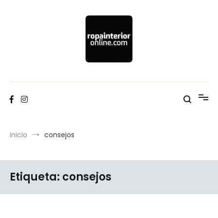
Ir
al
contenido
Blog Ropa interior Online
Inicio
consejos
Etiqueta:
consejos