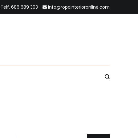
Telf. 686 689 303
info@ropainterioronline.com
Buscar: