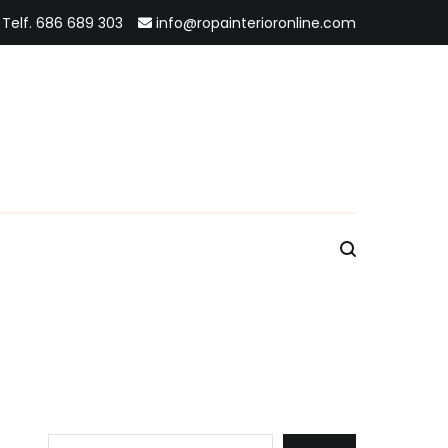
Telf. 686 689 303
info@ropainterioronline.com
Buscar: