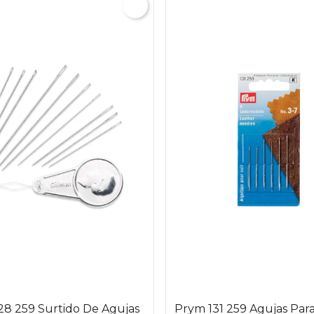
28 259 Surtido De Agujas
Prym 131 259 Agujas Par