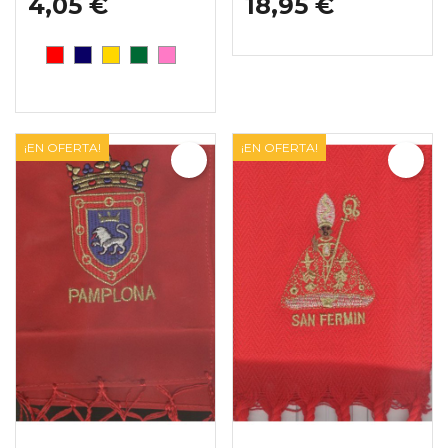
4,05 €
18,95 €
ROJO (550)
AZUL MARINO (480)
AMARILLO (630)
BOTELLA (780)
ROSA (500)
¡EN OFERTA!
¡EN OFERTA!