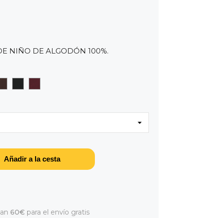
DE NIÑO DE ALGODÓN 100%.
 (480)
3)
LLA (780)
MARRON (390)
NEGRO (900)
GRANATE (575)
Añadir a la cesta
dan
60€
para el envío gratis