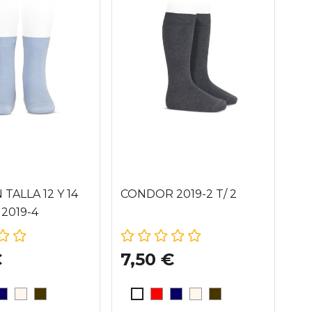
 TALLA 12 Y 14
CONDOR 2019-2 T/ 2
CO
2019-4
€
7,50 €
11
O (550)
AZUL MARINO (480)
CAVA (303)
ANTRACITA (290)
ROJO (550)
AZUL MARINO (480)
CAVA (303)
ANTRACITA (290
O
BLANCO