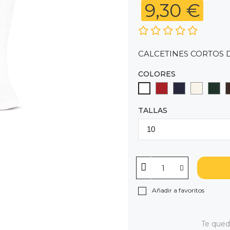
9,30 €
CALCETINES CORTOS 
COLORES
ROJO (550)
AZUL MARINO
CAVA (30
BOTE
BLANCO
TALLAS
Añadir a favoritos
Te que