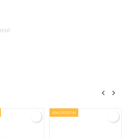
ero!
¡EN OFERTA!
¡EN 