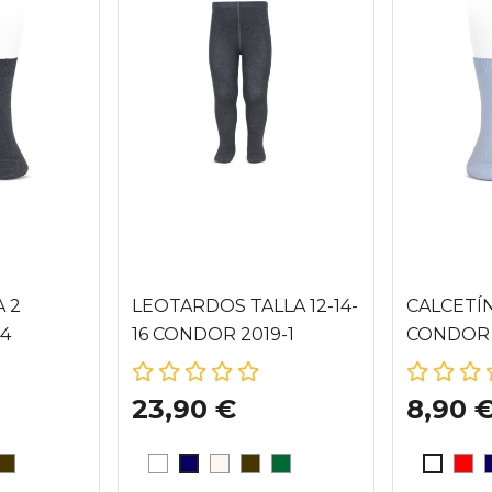
A 2
LEOTARDOS TALLA 12-14-
CALCETÍN
 4
16 CONDOR 2019-1
CONDOR 
23,90 €
8,90 
)
MARINO (480)
A (303)
ANTRACITA (290)
BLANCO
CAVA (303)
ANTRACITA (290)
BOTELLA (780)
ROJ
AZUL MARINO (480)
BLANC