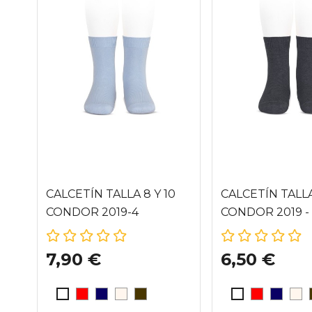
CALCETÍN TALLA 8 Y 10
CALCETÍN TALL
CONDOR 2019-4
CONDOR 2019 -
7,90 €
6,50 €
ROJO (550)
AZUL MARINO (480)
CAVA (303)
ANTRACITA (290)
ROJO (550
AZUL 
CAV
BLANCO
BLANCO