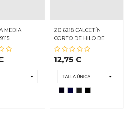
A MEDIA
ZD 6218 CALCETÍN
ZD
9115
CORTO DE HILO DE
BL
SOJA
€
12,75 €
1
A
MARINO
GRAFITO
MARRON
NEGRO