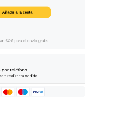
Añadir a la cesta
dan
60€
para el envío gratis
 por teléfono
ara realizar tu pedido