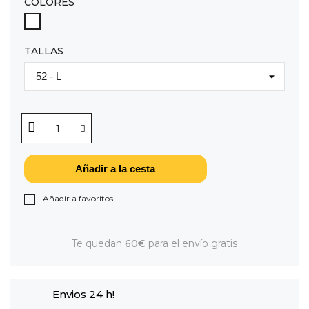
COLORES
BLANCO
TALLAS
Añadir a la cesta
Añadir a favoritos
Te quedan
60€
para el envío gratis
Envios 24 h!