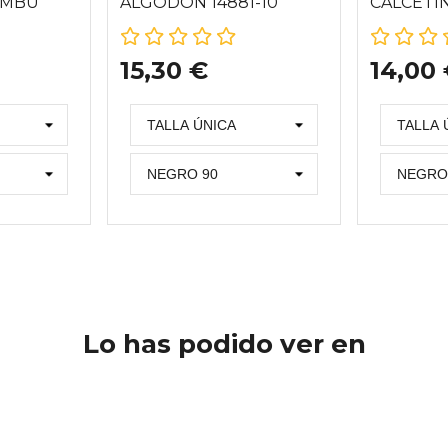
AMBÚ
ALGODÓN 14881-10
CALCETI
3527-10
LAMBSWO
15,30 €
14,00
Lo has podido ver en