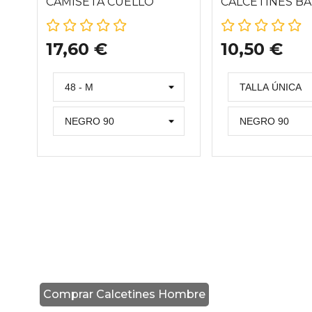
CAMISETA CUELLO
CALCETINES B
REDONDO DE
ANTIPRESIÓN 1
ALGODÓN ORGÁNICO,
17,60 €
10,50 €
ECOLOGIX 33532-20
Comprar Calcetines Hombre