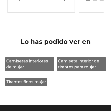
BLANCO
GRIS
G
NEGRO
Lo has podido ver en
Camisetas interiores
Camiseta interior de
de mujer
tirantes para mujer
Tirantes finos mujer