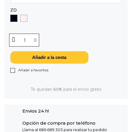
ZD
CAVA
NEGRO
Añadir a la cesta
Añadir a favoritos
Te quedan
60€
para el envío gratis
Envios 24 h!
Opción de compra por teléfono
Llama al 686 689 303 para realizar tu pedido