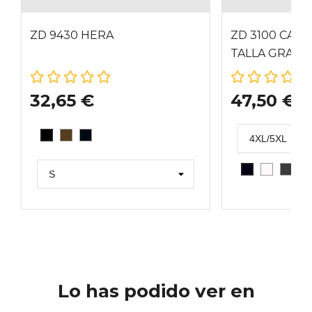
ZD 9430 HERA
ZD 3100 CAMI
TALLA GRAND
32,65 €
47,50 €
VISON
GRAFITO
NEGRO
BLANCO
GRIS
G
NEGRO
Lo has podido ver en