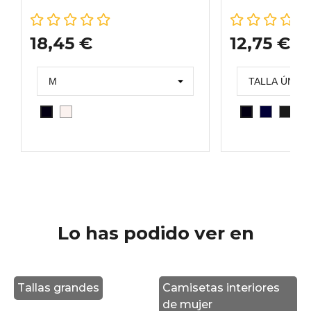
18,45 €
12,75 €
CAVA
MARINO
GRAF
M
NEGRO
NEGRO
Lo has podido ver en
Tallas grandes
Camisetas interiores
de mujer