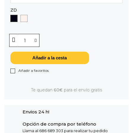
ZD
CAVA
NEGRO
Añadir a la cesta
Añadir a favoritos
Te quedan
60€
para el envío gratis
Envios 24 h!
Opción de compra por teléfono
Llama al 686 689 303 para realizar tu pedido